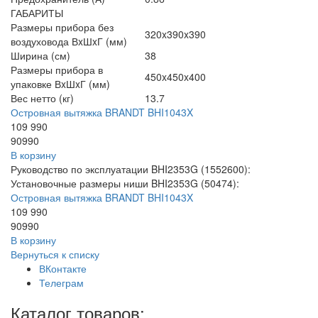
ГАБАРИТЫ
Размеры прибора без
320x390x390
воздуховода ВxШxГ (мм)
Ширина (см)
38
Размеры прибора в
450x450x400
упаковке ВxШxГ (мм)
Вес нетто (кг)
13.7
Островная вытяжка BRANDT BHI1043X
109 990
90990
В корзину
Руководство по эксплуатации BHI2353G (1552600):
Установочные размеры ниши BHI2353G (50474):
Островная вытяжка BRANDT BHI1043X
109 990
90990
В корзину
Вернуться к списку
ВКонтакте
Телеграм
Каталог товаров: