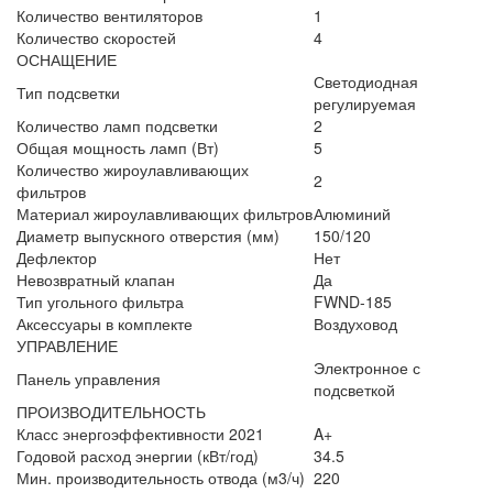
Количество вентиляторов
1
Количество скоростей
4
ОСНАЩЕНИЕ
Светодиодная
Тип подсветки
регулируемая
Количество ламп подсветки
2
Общая мощность ламп (Вт)
5
Количество жироулавливающих
2
фильтров
Материал жироулавливающих фильтров
Алюминий
Диаметр выпускного отверстия (мм)
150/120
Дефлектор
Нет
Невозвратный клапан
Да
Тип угольного фильтра
FWND-185
Аксессуары в комплекте
Воздуховод
УПРАВЛЕНИЕ
Электронное с
Панель управления
подсветкой
ПРОИЗВОДИТЕЛЬНОСТЬ
Класс энергоэффективности 2021
A+
Годовой расход энергии (кВт/год)
34.5
Мин. производительность отвода (м3/ч)
220