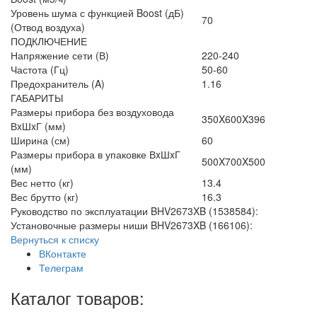
Уровень шума с функцией Boost (дБ)
70
(Отвод воздуха)
ПОДКЛЮЧЕНИЕ
Напряжение сети (В)
220-240
Частота (Гц)
50-60
Предохранитель (A)
1.16
ГАБАРИТЫ
Размеры прибора без воздуховода
350X600X396
ВxШxГ (мм)
Ширина (см)
60
Размеры прибора в упаковке ВxШxГ
500X700X500
(мм)
Вес нетто (кг)
13.4
Вес брутто (кг)
16.3
Руководство по эксплуатации BHV2673XB (1538584):
Установочные размеры ниши BHV2673XB (166106):
Вернуться к списку
ВКонтакте
Телеграм
Каталог товаров: