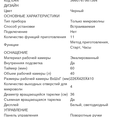
Код EAN
3660767981584
ДИЗАЙН
Цвет
Черный
ОСНОВНЫЕ ХАРАКТЕРИСТИКИ
Тип прибора
Только микроволны
Способ установки
Встраиваемая
Подключение
Нет
Количество функций приготовления
11
Метод приготовления,
Функции
Старт, Часы
ОСНАЩЕНИЕ
Материал рабочей камеры
Эмалированный
Внутренняя подсветка
Да
Таймер (мин)
60
Объем рабочей камеры (л)
40
Размеры рабочей камеры ВхШхГ (мм)
226X420X410
Количество выходных отверстий для
4
микроволн
Диаметр вращающейся тарелки (см)
36
Съемная вращающаяся тарелка
Да
Дисплей
Белый, светодиодный
УПРАВЛЕНИЕ
Панель управления
Поворотные ручки