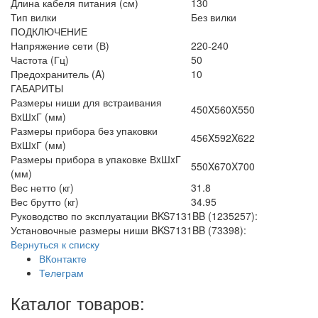
Длина кабеля питания (см)
130
Тип вилки
Без вилки
ПОДКЛЮЧЕНИЕ
Напряжение сети (В)
220-240
Частота (Гц)
50
Предохранитель (A)
10
ГАБАРИТЫ
Размеры ниши для встраивания
450X560X550
ВxШxГ (мм)
Размеры прибора без упаковки
456X592X622
ВxШxГ (мм)
Размеры прибора в упаковке ВxШxГ
550X670X700
(мм)
Вес нетто (кг)
31.8
Вес брутто (кг)
34.95
Руководство по эксплуатации BKS7131BB (1235257):
Установочные размеры ниши BKS7131BB (73398):
Вернуться к списку
ВКонтакте
Телеграм
Каталог товаров: