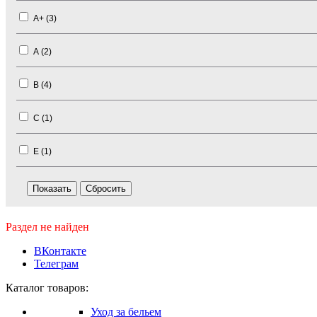
A+ (
3
)
A (
2
)
B (
4
)
C (
1
)
E (
1
)
Раздел не найден
ВКонтакте
Телеграм
Каталог товаров:
Уход за бельем